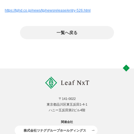
https://tghd.co.jp/news/tg/newsrelease/entry-526.html
一覧へ戻る
〒141-0022
東京都品川区東五反田1-4-1
ハニー五反田第2ビル4階
関連会社
株式会社ツナググループホールディングス